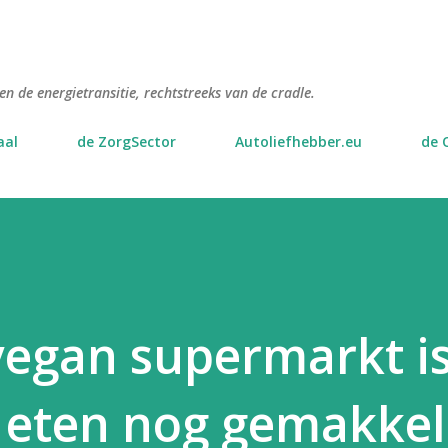
Doorgaan naar hoofdcontent
n de energietransitie, rechtstreeks van de cradle.
aal
de ZorgSector
Autoliefhebber.eu
de 
vegan supermarkt i
 eten nog gemakkel