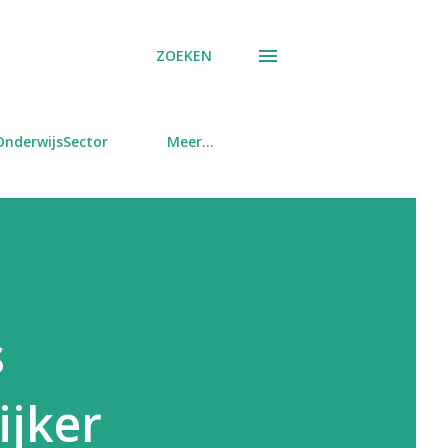
ZOEKEN
OnderwijsSector
Meer…
s
ijker