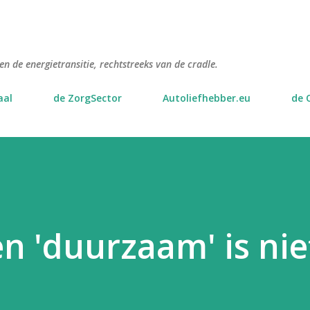
Doorgaan naar hoofdcontent
n de energietransitie, rechtstreeks van de cradle.
aal
de ZorgSector
Autoliefhebber.eu
de 
en 'duurzaam' is nie