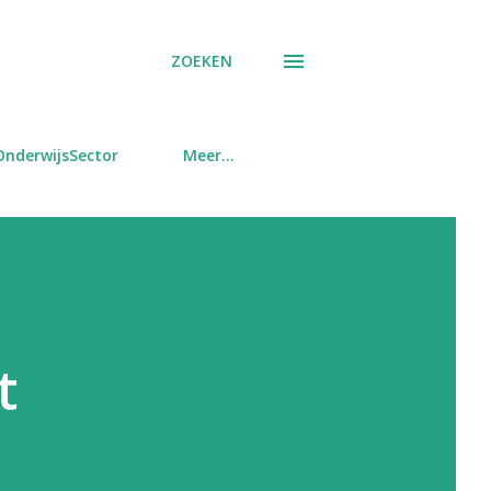
ZOEKEN
OnderwijsSector
Meer…
t