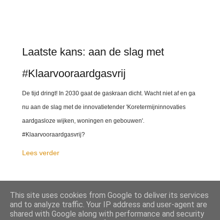
Laatste kans: aan de slag met
#Klaarvooraardgasvrij
De tijd dringt! In 2030 gaat de gaskraan dicht. Wacht niet af en ga
nu aan de slag met de innovatietender 'Koretermijninnovaties
aardgasloze wijken, woningen en gebouwen'.
#Klaarvooraardgasvrij?
Lees verder
This site uses cookies from Google to deliver its services
DELEN
and to analyze traffic. Your IP address and user-agent are
shared with Google along with performance and security