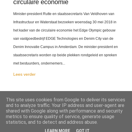
circulaire economie
Minister-president Rutte en staatssecretaris Van Veldhoven van
Infrastructuur en Waterstaat bezoeken woensdag 30 mei 2018 in
het kader van de circulaire economie het Edge Olympic gebouw
van vastgoedbedrijf EDGE Technologies en Denim City van de
Denim Innovatie Campus in Amsterdam. De minister-president en
staatssecretaris worden op beide plekken rondgeleid en spreken
met bestuurders, ondernemers...
Lees verder
This site uses cookies from Google to deliver its services
DELEN
and to analyze traffic. Your IP address and user-agent are
shared with Google along with performance and security
metrics to ensure quality of service, generate usage
statistics, and to detect and address abuse.
LEARN MORE
GOT IT