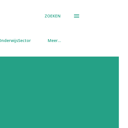
ZOEKEN
OnderwijsSector
Meer…