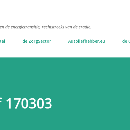
Doorgaan naar hoofdcontent
n de energietransitie, rechtstreeks van de cradle.
aal
de ZorgSector
Autoliefhebber.eu
de 
f 170303