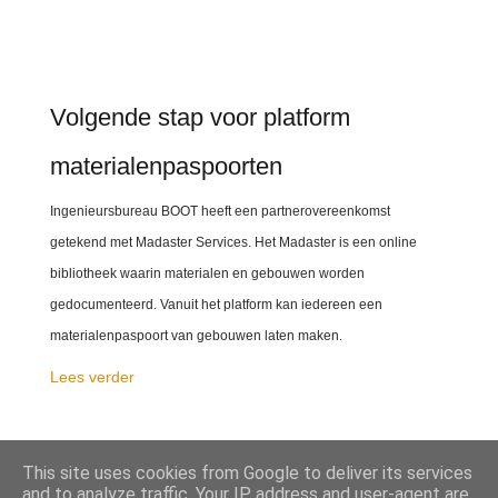
Volgende stap voor platform
materialenpaspoorten
Ingenieursbureau BOOT heeft een partnerovereenkomst
getekend met Madaster Services. Het Madaster is een online
bibliotheek waarin materialen en gebouwen worden
gedocumenteerd. Vanuit het platform kan iedereen een
materialenpaspoort van gebouwen laten maken.
Lees verder
This site uses cookies from Google to deliver its services
DELEN
and to analyze traffic. Your IP address and user-agent are