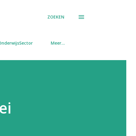
ZOEKEN
OnderwijsSector
Meer…
ei