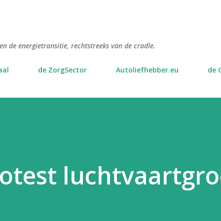
Doorgaan naar hoofdcontent
n de energietransitie, rechtstreeks van de cradle.
aal
de ZorgSector
Autoliefhebber.eu
de 
rotest luchtvaartgro