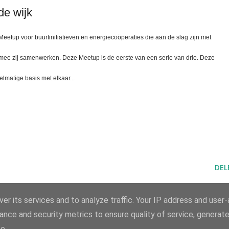
de wijk
eetup voor buurtinitiatieven en energiecoöperaties die aan de slag zijn met
ee zij samenwerken. Deze Meetup is de eerste van een serie van drie. Deze
lmatige basis met elkaar...
DEL
er its services and to analyze traffic. Your IP address and user
ance and security metrics to ensure quality of service, generat
e.