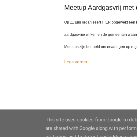
Meetup Aardgasvrij met 
Op 11 juni organiseert HIER opgewekt een M
aardgasvrije wijken en de gemeenten waarm
Meetups zijn bedoeld om ervaringen op rege
Lees verder
This site uses cookies from Google to deliv
are shared with Google along with perform
statistics, and to detect and address abus