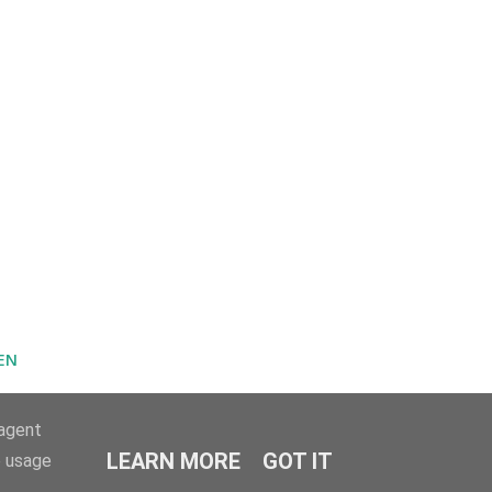
EN
-agent
LEARN MORE
GOT IT
e usage