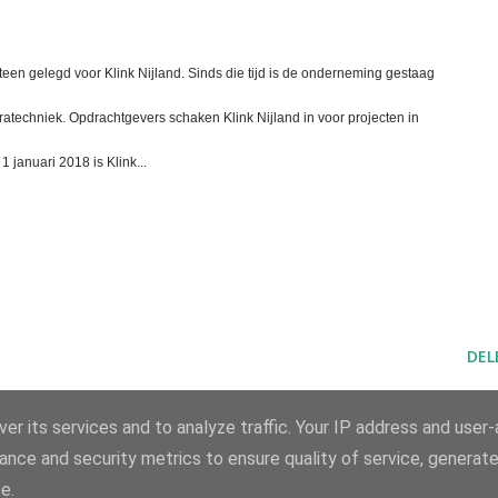
een gelegd voor Klink Nijland. Sinds die tijd is de onderneming gestaag
fratechniek. Opdrachtgevers schaken Klink Nijland in voor projecten in
 januari 2018 is Klink...
DEL
er its services and to analyze traffic. Your IP address and user
ance and security metrics to ensure quality of service, generat
e.