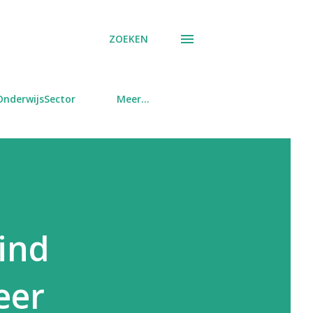
ZOEKEN
OnderwijsSector
Meer…
eind
eer