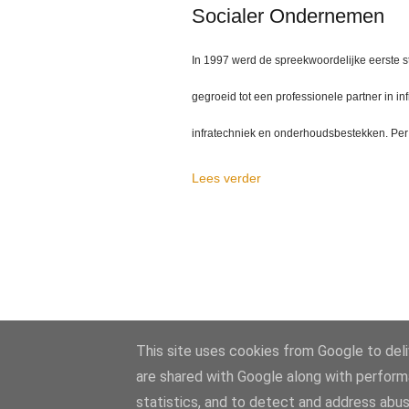
Socialer Ondernemen
In 1997 werd de spreekwoordelijke eerste st
gegroeid tot een professionele partner in in
infratechniek en onderhoudsbestekken. Per 1
Lees verder
This site uses cookies from Google to deliv
are shared with Google along with perform
statistics, and to detect and address abus