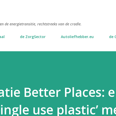
Doorgaan naar hoofdcontent
n de energietransitie, rechtstreeks van de cradle.
aal
de ZorgSector
Autoliefhebber.eu
de 
tie Better Places: 
ingle use plastic’ m