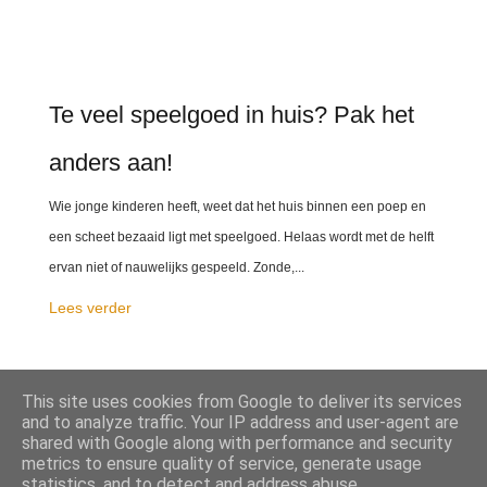
Te veel speelgoed in huis? Pak het
anders aan!
Wie jonge kinderen heeft, weet dat het huis binnen een poep en
een scheet bezaaid ligt met speelgoed. Helaas wordt met de helft
ervan niet of nauwelijks gespeeld. Zonde,...
Lees verder
This site uses cookies from Google to deliver its services
DELEN
and to analyze traffic. Your IP address and user-agent are
shared with Google along with performance and security
metrics to ensure quality of service, generate usage
statistics, and to detect and address abuse.