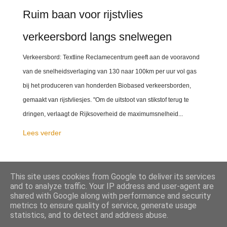
Ruim baan voor rijstvlies
verkeersbord langs snelwegen
Verkeersbord: Textline Reclamecentrum geeft aan de vooravond
van de snelheidsverlaging van 130 naar 100km per uur vol gas
bij het produceren van honderden Biobased verkeersborden,
gemaakt van rijstvliesjes. "Om de uitstoot van stikstof terug te
dringen, verlaagt de Rijksoverheid de maximumsnelheid...
Lees verder
This site uses cookies from Google to deliver its services
DELEN
and to analyze traffic. Your IP address and user-agent are
shared with Google along with performance and security
metrics to ensure quality of service, generate usage
statistics, and to detect and address abuse.