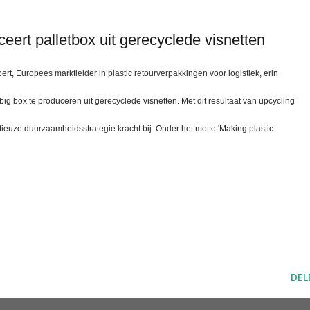
uceert palletbox uit gerecyclede visnetten
bert, Europees marktleider in plastic retourverpakkingen voor logistiek, erin
g box te produceren uit gerecyclede visnetten. Met dit resultaat van upcycling
euze duurzaamheidsstrategie kracht bij. Onder het motto 'Making plastic
DEL