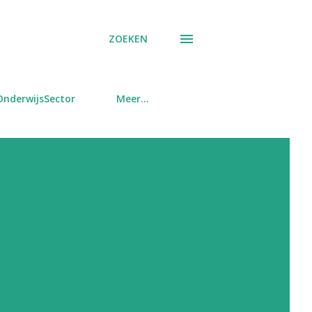
ZOEKEN
OnderwijsSector
Meer…