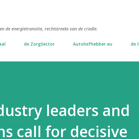
Doorgaan naar hoofdcontent
n de energietransitie, rechtstreeks van de cradle.
aal
de ZorgSector
Autoliefhebber.eu
de 
dustry leaders and
s call for decisive