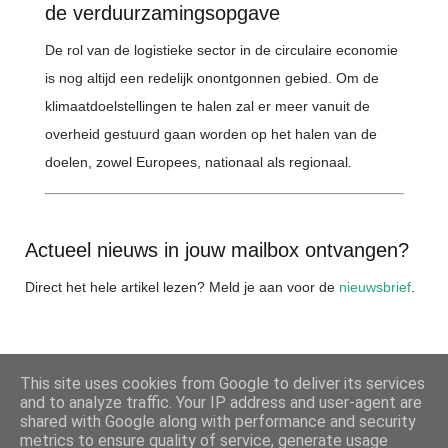
de verduurzamingsopgave
De rol van de logistieke sector in de circulaire economie
is nog altijd een redelijk onontgonnen gebied. Om de
klimaatdoelstellingen te halen zal er meer vanuit de
overheid gestuurd gaan worden op het halen van de
doelen, zowel Europees, nationaal als regionaal.
Actueel nieuws in jouw mailbox ontvangen?
Direct het hele artikel lezen? Meld je aan voor de
nieuwsbrief
.
This site uses cookies from Google to deliver its services
DELEN
and to analyze traffic. Your IP address and user-agent are
shared with Google along with performance and security
metrics to ensure quality of service, generate usage