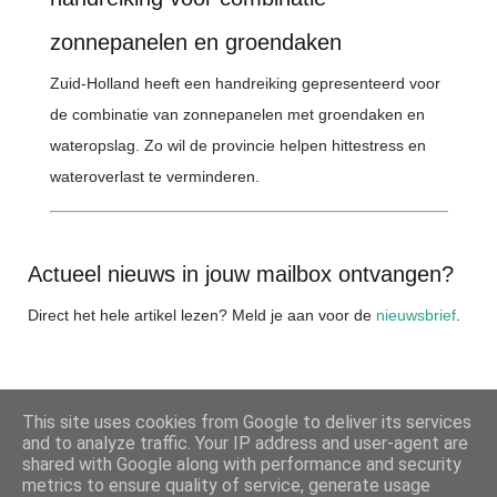
zonnepanelen en groendaken
Zuid-Holland heeft een handreiking gepresenteerd voor
de combinatie van zonnepanelen met groendaken en
wateropslag. Zo wil de provincie helpen hittestress en
wateroverlast te verminderen.
Actueel nieuws in jouw mailbox ontvangen?
Direct het hele artikel lezen? Meld je aan voor de
nieuwsbrief
.
This site uses cookies from Google to deliver its services
DELEN
and to analyze traffic. Your IP address and user-agent are
shared with Google along with performance and security
metrics to ensure quality of service, generate usage