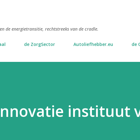
Doorgaan naar hoofdcontent
n de energietransitie, rechtstreeks van de cradle.
aal
de ZorgSector
Autoliefhebber.eu
de 
nnovatie instituut 