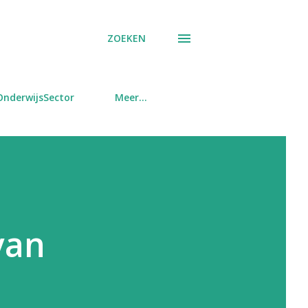
ZOEKEN
OnderwijsSector
Meer…
van