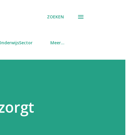
ZOEKEN
OnderwijsSector
Meer…
zorgt