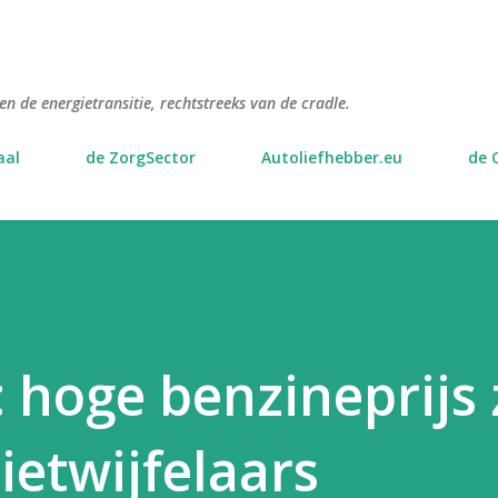
Doorgaan naar hoofdcontent
n de energietransitie, rechtstreeks van de cradle.
aal
de ZorgSector
Autoliefhebber.eu
de 
 hoge benzineprijs 
ietwijfelaars