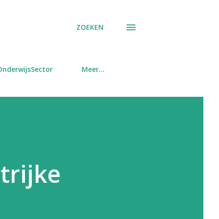
ZOEKEN
OnderwijsSector
Meer…
trijke