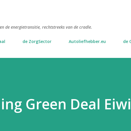
Doorgaan naar hoofdcontent
n de energietransitie, rechtstreeks van de cradle.
aal
de ZorgSector
Autoliefhebber.eu
de 
ng Green Deal Eiwi