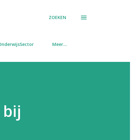
ZOEKEN
OnderwijsSector
Meer…
 bij