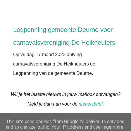
Legpenning gemeente Deurne voor
carnavalsvereniging De Heikneuters
Op vrijdag 17 maart 2023 ontving
carnavalsvereniging De Heikneuters de
Legpenning van de gemeente Deurne.
Wil je het laatste nieuws in jouw mailbox ontvangen?
Meld je dan aan voor de
nieuwsbrief
.
This site uses cookies from Google to deliver its services
DELEN
and to analyze traffic. Your IP address and user-agent are