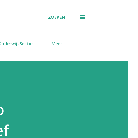
ZOEKEN
OnderwijsSector
Meer…
p
ef