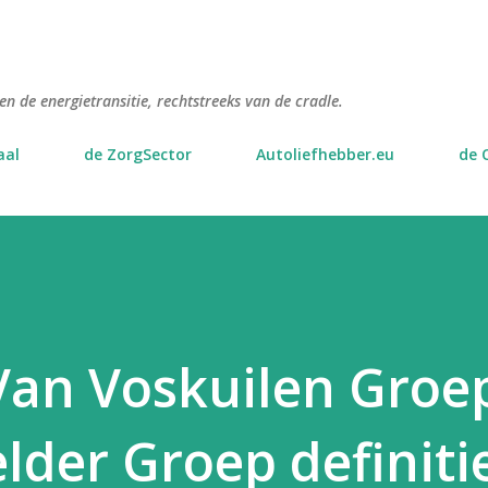
Doorgaan naar hoofdcontent
n de energietransitie, rechtstreeks van de cradle.
aal
de ZorgSector
Autoliefhebber.eu
de 
an Voskuilen Groe
lder Groep definiti