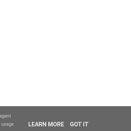
-agent
LEARN MORE
GOT IT
e usage