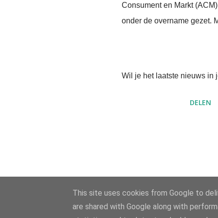
Consument en Markt (ACM).
onder de overname gezet. M
Wil je het laatste nieuws i
DELEN
This site uses cookies from Google to deliv
are shared with Google along with perform