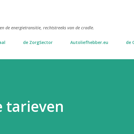
Doorgaan naar hoofdcontent
n de energietransitie, rechtstreeks van de cradle.
aal
de ZorgSector
Autoliefhebber.eu
de 
 tarieven