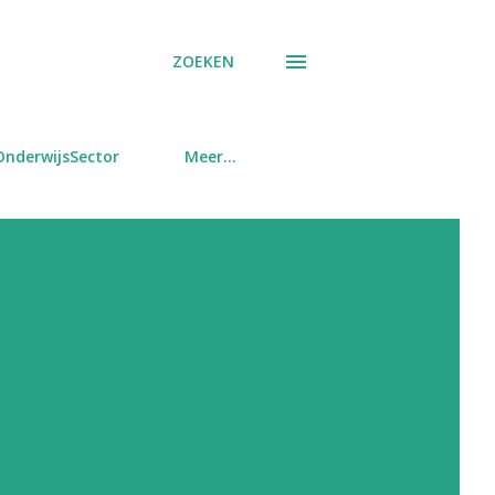
ZOEKEN
OnderwijsSector
Meer…