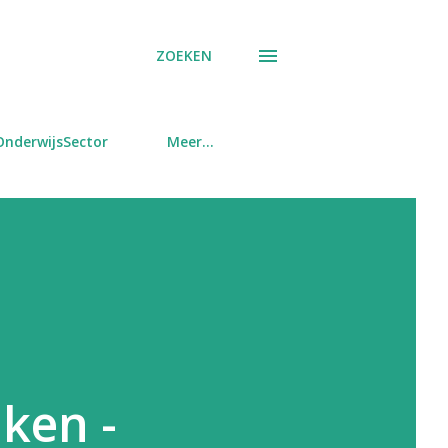
ZOEKEN
OnderwijsSector
Meer…
ken -