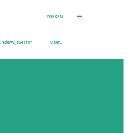
ZOEKEN
OnderwijsSector
Meer…