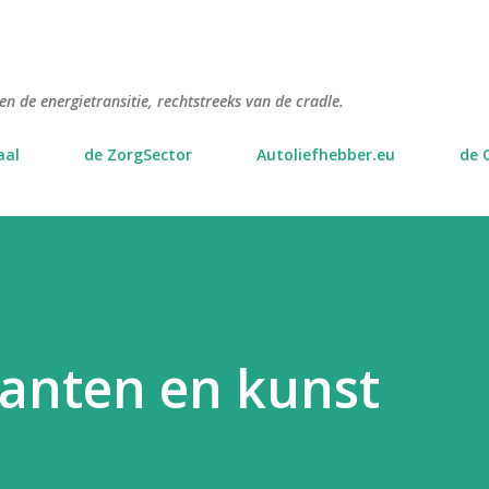
Doorgaan naar hoofdcontent
n de energietransitie, rechtstreeks van de cradle.
aal
de ZorgSector
Autoliefhebber.eu
de 
anten en kunst