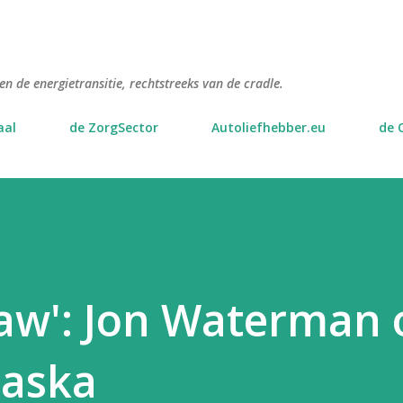
Doorgaan naar hoofdcontent
n de energietransitie, rechtstreeks van de cradle.
aal
de ZorgSector
Autoliefhebber.eu
de 
haw': Jon Waterman 
laska