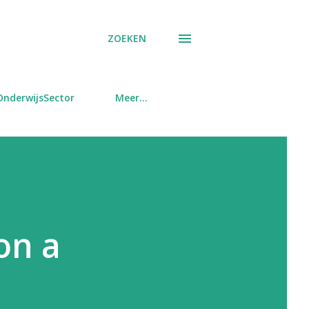
ZOEKEN
OnderwijsSector
Meer…
on a