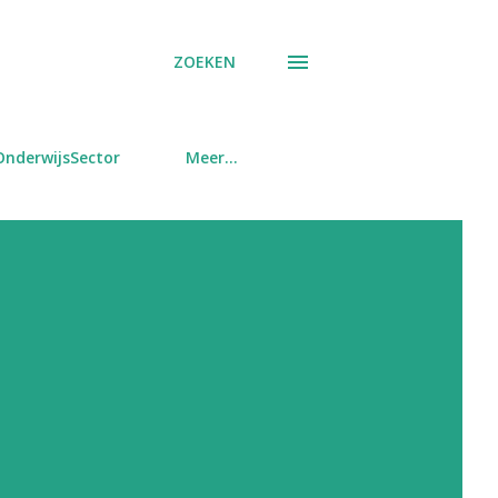
ZOEKEN
OnderwijsSector
Meer…