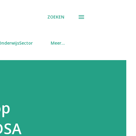
ZOEKEN
OnderwijsSector
Meer…
op
 DSA