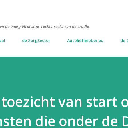
Doorgaan naar hoofdcontent
n de energietransitie, rechtstreeks van de cradle.
aal
de ZorgSector
Autoliefhebber.eu
de 
toezicht van start 
ensten die onder de