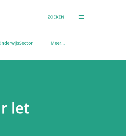
ZOEKEN
OnderwijsSector
Meer…
r let