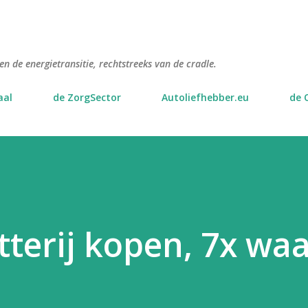
Doorgaan naar hoofdcontent
n de energietransitie, rechtstreeks van de cradle.
aal
de ZorgSector
Autoliefhebber.eu
de 
terij kopen, 7x waa