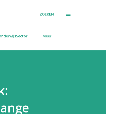
ZOEKEN
OnderwijsSector
Meer…
k:
 lange