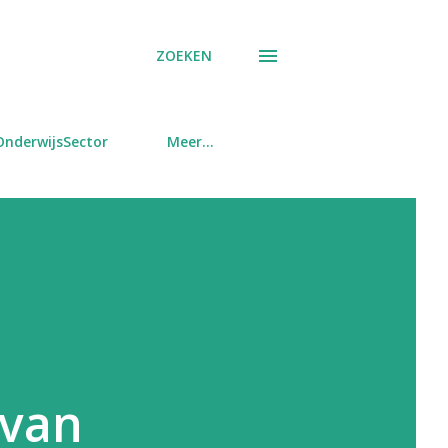
ZOEKEN
OnderwijsSector
Meer…
 van