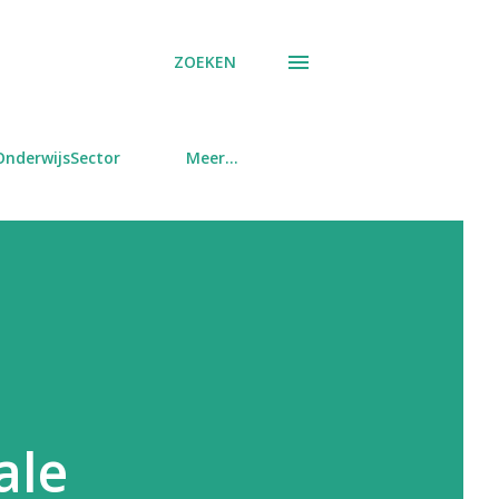
ZOEKEN
OnderwijsSector
Meer…
ale