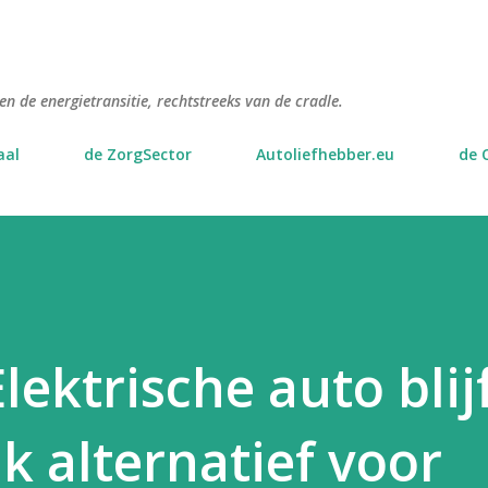
Doorgaan naar hoofdcontent
n de energietransitie, rechtstreeks van de cradle.
aal
de ZorgSector
Autoliefhebber.eu
de 
lektrische auto blij
k alternatief voor