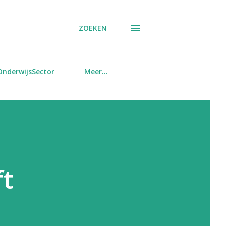
ZOEKEN
OnderwijsSector
Meer…
ft