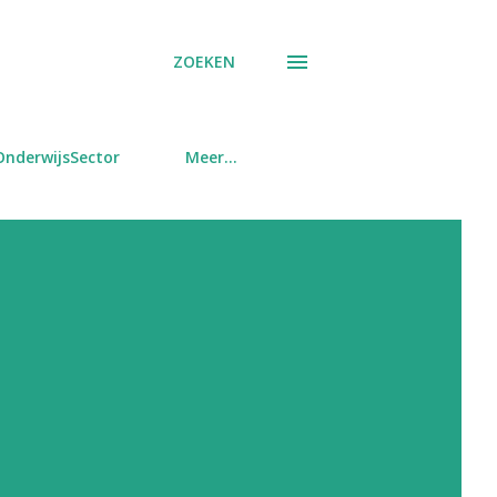
ZOEKEN
OnderwijsSector
Meer…