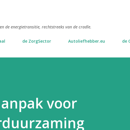
Doorgaan naar hoofdcontent
n de energietransitie, rechtstreeks van de cradle.
aal
de ZorgSector
Autoliefhebber.eu
de 
aanpak voor
rduurzaming