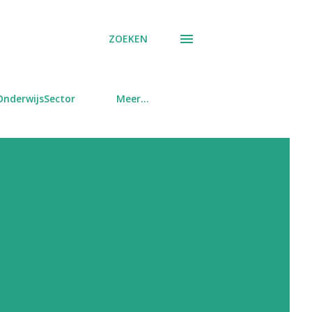
ZOEKEN
OnderwijsSector
Meer…