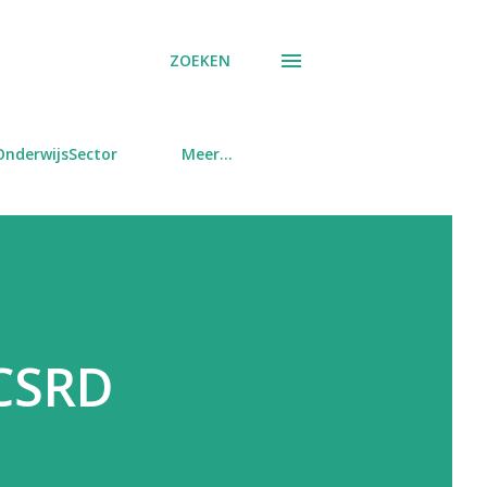
ZOEKEN
OnderwijsSector
Meer…
 CSRD