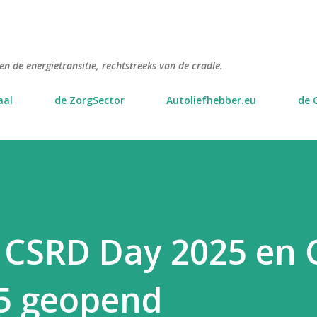
Doorgaan naar hoofdcontent
n de energietransitie, rechtstreeks van de cradle.
aal
de ZorgSector
Autoliefhebber.eu
de 
g CSRD Day 2025 en
5 geopend