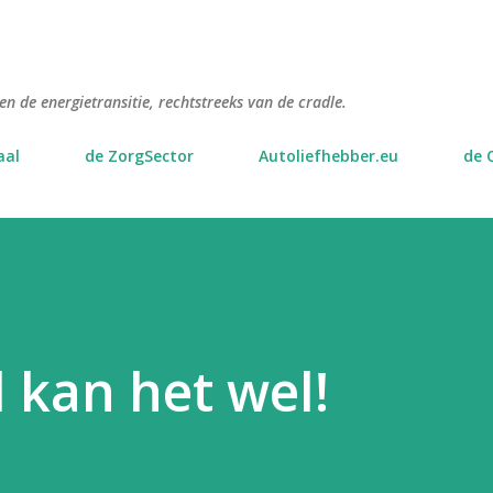
Doorgaan naar hoofdcontent
n de energietransitie, rechtstreeks van de cradle.
aal
de ZorgSector
Autoliefhebber.eu
de 
 kan het wel!