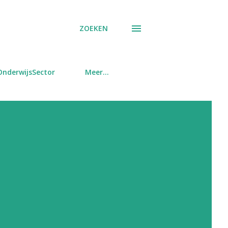
ZOEKEN
OnderwijsSector
Meer…