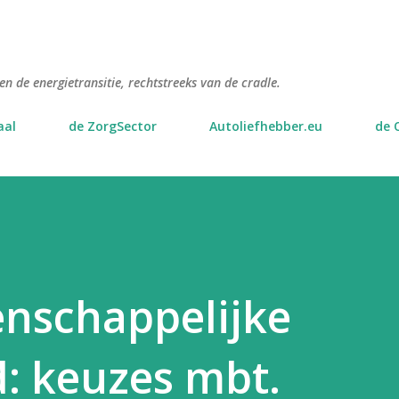
Doorgaan naar hoofdcontent
n de energietransitie, rechtstreeks van de cradle.
aal
de ZorgSector
Autoliefhebber.eu
de 
enschappelijke
: keuzes mbt.