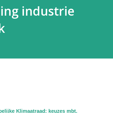
ing industrie
k
elijke Klimaatraad: keuzes mbt.