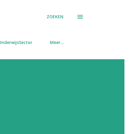
ZOEKEN
OnderwijsSector
Meer…