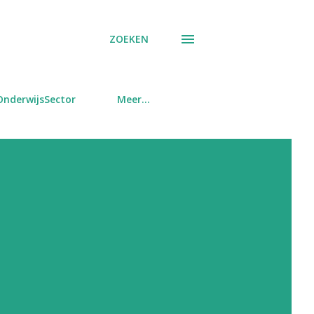
ZOEKEN
OnderwijsSector
Meer…