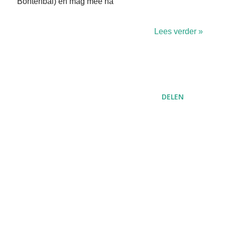
Bontenbal) en mag mee na
Lees verder »
DELEN