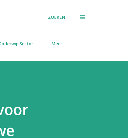
ZOEKEN
OnderwijsSector
Meer…
voor
we