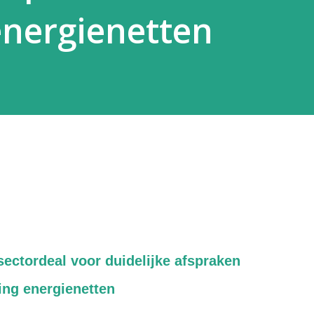
energienetten
ctordeal voor duidelijke afspraken
ing energienetten