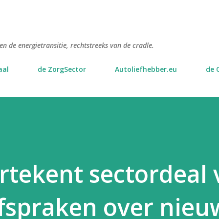
Doorgaan naar hoofdcontent
n de energietransitie, rechtstreeks van de cradle.
aal
de ZorgSector
Autoliefhebber.eu
de 
tekent sectordeal 
afspraken over nieu