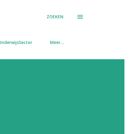
ZOEKEN
OnderwijsSector
Meer…