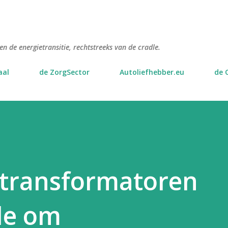
Doorgaan naar hoofdcontent
n de energietransitie, rechtstreeks van de cradle.
aal
de ZorgSector
Autoliefhebber.eu
de 
 transformatoren
le om