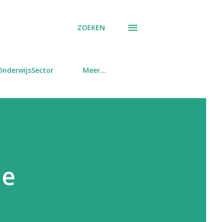
ZOEKEN
OnderwijsSector
Meer…
ie