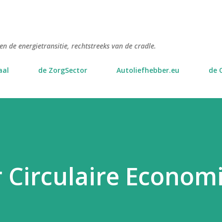
Doorgaan naar hoofdcontent
n de energietransitie, rechtstreeks van de cradle.
aal
de ZorgSector
Autoliefhebber.eu
de 
 Circulaire Econom