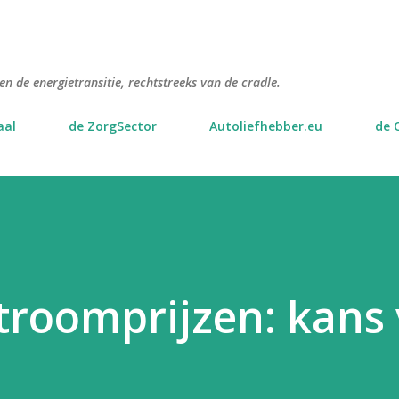
Doorgaan naar hoofdcontent
n de energietransitie, rechtstreeks van de cradle.
aal
de ZorgSector
Autoliefhebber.eu
de 
troomprijzen: kans