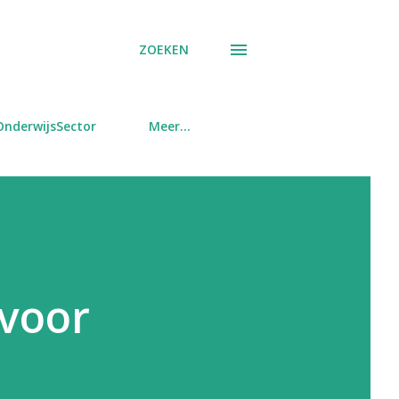
ZOEKEN
OnderwijsSector
Meer…
 voor