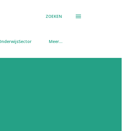
ZOEKEN
OnderwijsSector
Meer…