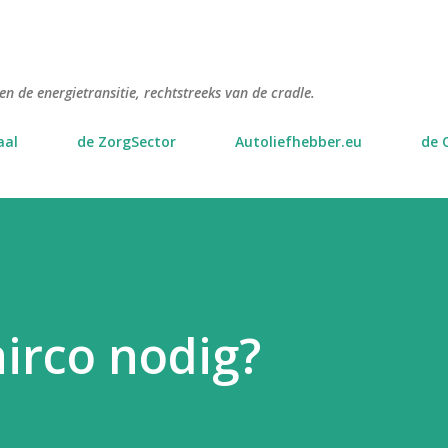
Doorgaan naar hoofdcontent
n de energietransitie, rechtstreeks van de cradle.
aal
de ZorgSector
Autoliefhebber.eu
de 
airco nodig?