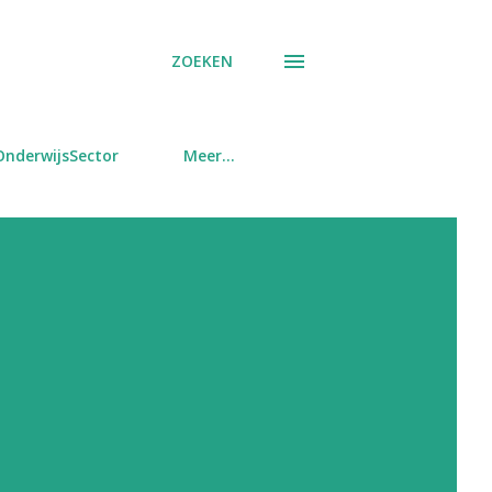
ZOEKEN
OnderwijsSector
Meer…