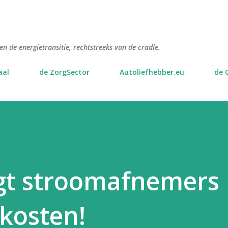
Doorgaan naar hoofdcontent
n de energietransitie, rechtstreeks van de cradle.
aal
de ZorgSector
Autoliefhebber.eu
de 
agt stroomafnemers
kosten!