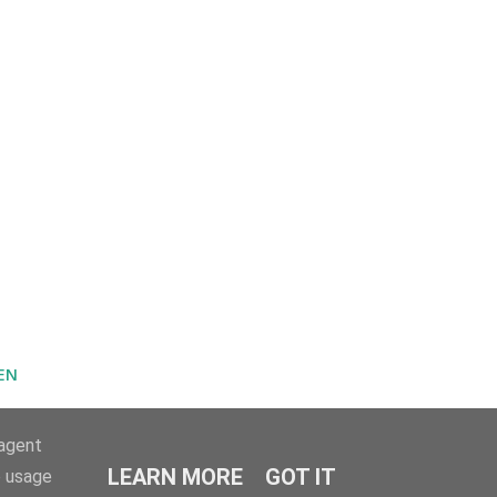
EN
-agent
LEARN MORE
GOT IT
e usage