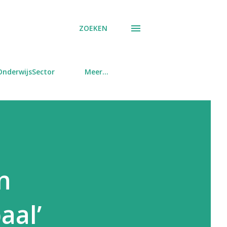
ZOEKEN
OnderwijsSector
Meer…
n
aal’