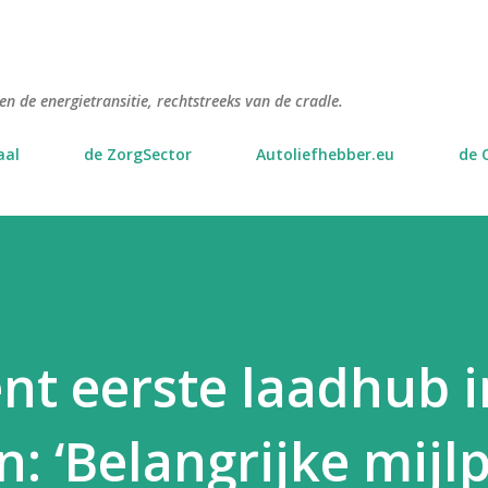
Doorgaan naar hoofdcontent
n de energietransitie, rechtstreeks van de cradle.
aal
de ZorgSector
Autoliefhebber.eu
de 
nt eerste laadhub i
 ‘Belangrijke mijlp