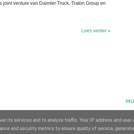
ls joint venture van Daimler Truck, Traton Group en
Lees verder »
DEL
er its services and to analyze traffic. Your IP address and user
ance and security metrics to ensure quality of service, generat