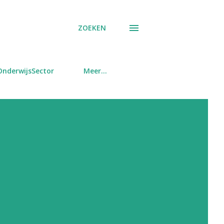
ZOEKEN
OnderwijsSector
Meer…