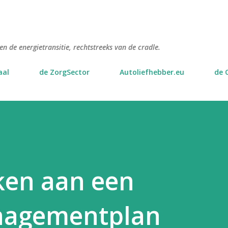
Doorgaan naar hoofdcontent
n de energietransitie, rechtstreeks van de cradle.
aal
de ZorgSector
Autoliefhebber.eu
de 
en aan een
nagementplan