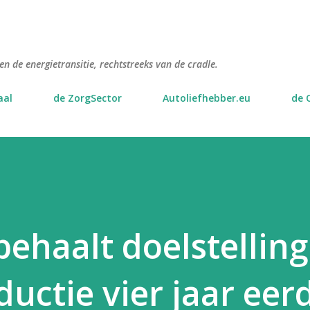
Doorgaan naar hoofdcontent
n de energietransitie, rechtstreeks van de cradle.
aal
de ZorgSector
Autoliefhebber.eu
de 
ehaalt doelstelling
uctie vier jaar eer