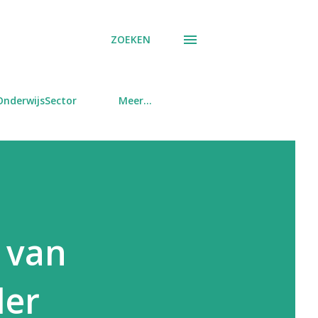
ZOEKEN
OnderwijsSector
Meer…
 van
der