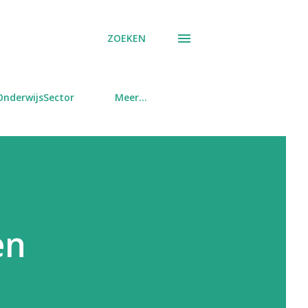
ZOEKEN
OnderwijsSector
Meer…
en