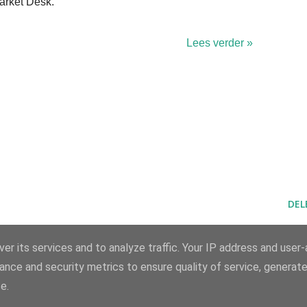
arket Desk.
Lees verder »
DEL
er its services and to analyze traffic. Your IP address and user
ance and security metrics to ensure quality of service, generat
e.