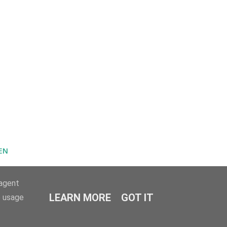
EN
-agent
LEARN MORE
GOT IT
e usage