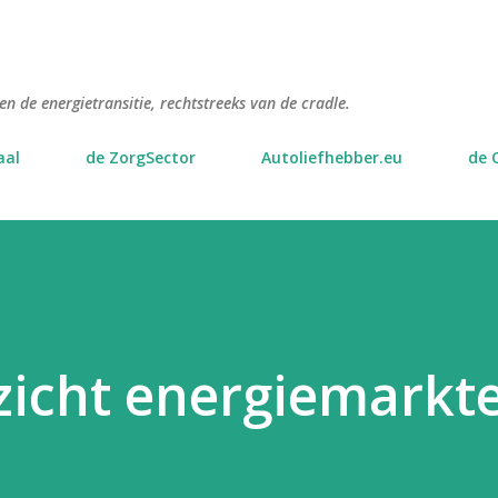
Doorgaan naar hoofdcontent
n de energietransitie, rechtstreeks van de cradle.
aal
de ZorgSector
Autoliefhebber.eu
de 
icht energiemarkt