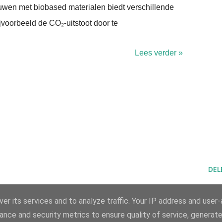
uwen met biobased materialen biedt verschillende
jvoorbeeld de CO₂-uitstoot door te
Lees verder »
DEL
er its services and to analyze traffic. Your IP address and user
ance and security metrics to ensure quality of service, generat