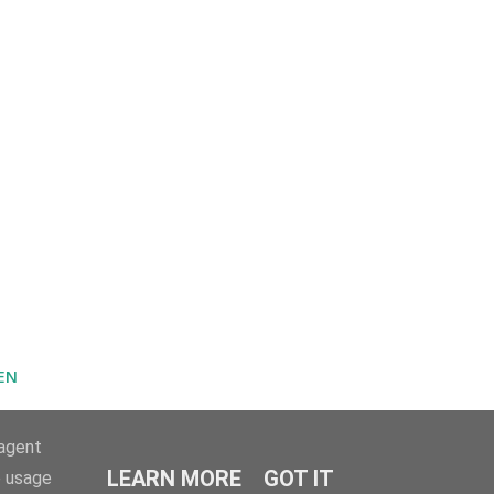
EN
-agent
LEARN MORE
GOT IT
e usage