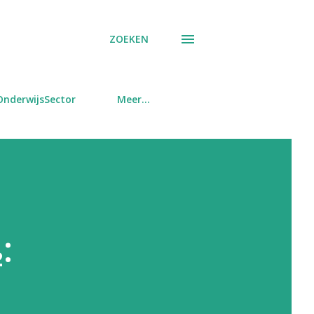
ZOEKEN
OnderwijsSector
Meer…
: