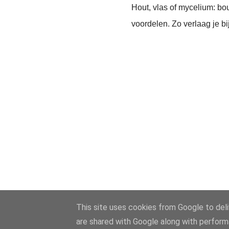
Hout, vlas of mycelium: bo
voordelen. Zo verlaag je bi
This site uses cookies from Google to deliv
are shared with Google along with perform